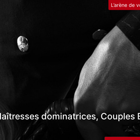
L’arène de v
aîtresses dominatrices, Couples