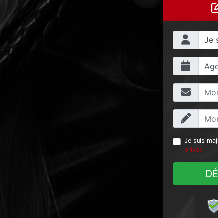
Je suis maj
privée
DÉ